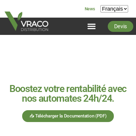
News
Accueil
Le concept
À Propos
Documentation
Devis
By Asserva
Contact
Devis
Boostez votre rentabilité avec
nos automates 24h/24.
📥 Télécharger la Documentation (PDF)